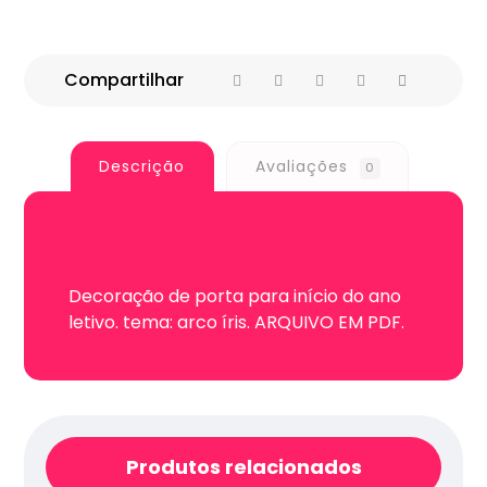
Descrição
Avaliações
0
Decoração de porta para início do ano
letivo. tema: arco íris. ARQUIVO EM PDF.
Produtos relacionados