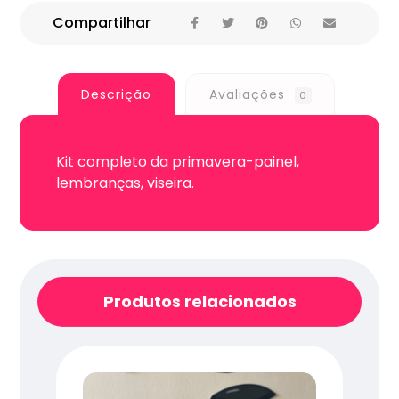
Descrição
Avaliações
0
Kit completo da primavera-painel,
lembranças, viseira.
Produtos relacionados