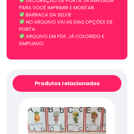
DECORAÇÃO DE PORTA JÁ AMPLIADA
PARA VOCÊ IMPRIMIR E MONTAR.
BARRACA DA SELFIE
NO ARQUIVO VAI AS DIAS OPÇÕES DE
PORTA.
ARQUIVO EM PDF, JÁ COLORIDO E
AMPLIADO.
Produtos relacionados