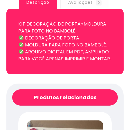
Descrição
Avaliações
0
KIT DECORAÇÃO DE PORTA+MOLDURA
PARA FOTO NO BAMBOLÊ.
DECORAÇÃO DE PORTA
MOLDURA PARA FOTO NO BAMBOLÊ.
ARQUIVO DIGITAL EM PDF, AMPLIADO
PARA VOCÊ APENAS IMPRIMIR E MONTAR.
Produtos relacionados