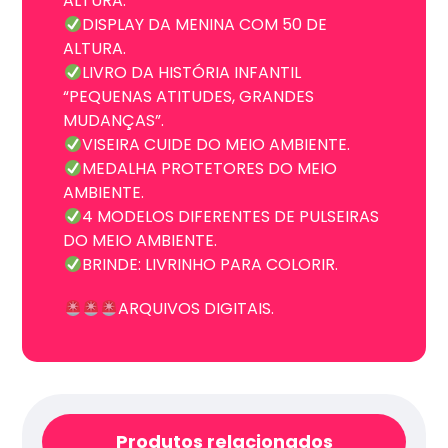
ALTURA.
DISPLAY DA MENINA COM 50 DE
ALTURA.
LIVRO DA HISTÓRIA INFANTIL
“PEQUENAS ATITUDES, GRANDES
MUDANÇAS”.
VISEIRA CUIDE DO MEIO AMBIENTE.
MEDALHA PROTETORES DO MEIO
AMBIENTE.
4 MODELOS DIFERENTES DE PULSEIRAS
DO MEIO AMBIENTE.
BRINDE: LIVRINHO PARA COLORIR.
ARQUIVOS DIGITAIS.
Produtos relacionados