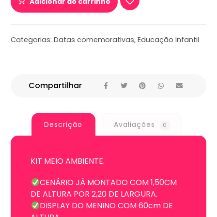
Adicionar ao carrinho
Categorias:
Datas comemorativas
,
Educação Infantil
Descrição
Avaliações
0
KIT MEIO AMBIENTE.
CENÁRIO JÁ MONTADO COM 1,50CM
DE ALTURA POR 2,20 DE LARGURA.
DISPLAY DO MENINO COM 60cm DE